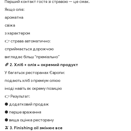
Перший контакт гостя зі стравою — це смак.
Якщо олія:
ароматна
свіжа
з характером
👉 страва автоматично:
сприймається дорожчою
виглядає більш “преміально”
🥖 2. Хліб + олія = окремий продукт
У багатьох ресторанах Європи:
подають хліб з преміум олією
іноді навіть як окрему позицію
👉 Результат:
● додатковий продаж
● перше враження
● вища оцінка ресторану
🫒 3. Finishing oil змінює все