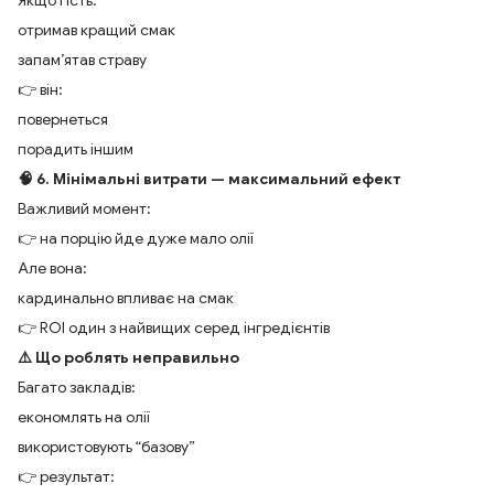
Якщо гість:
отримав кращий смак
запам’ятав страву
👉 він:
повернеться
порадить іншим
🧠 6. Мінімальні витрати — максимальний ефект
Важливий момент:
👉 на порцію йде дуже мало олії
Але вона:
кардинально впливає на смак
👉 ROI один з найвищих серед інгредієнтів
⚠️ Що роблять неправильно
Багато закладів:
економлять на олії
використовують “базову”
👉 результат: