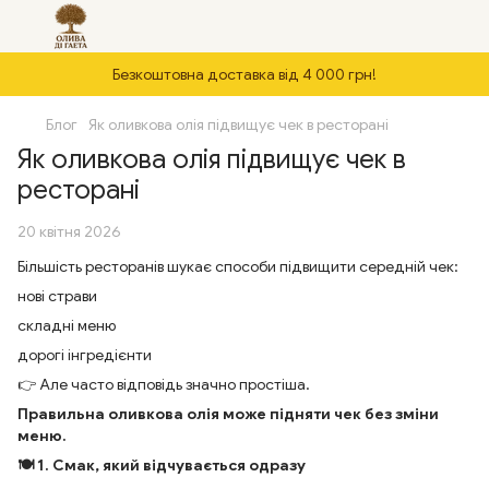
Безкоштовна доставка від 4 000 грн!
Блог
Як оливкова олія підвищує чек в ресторані
Як оливкова олія підвищує чек в
ресторані
20 квітня 2026
Більшість ресторанів шукає способи підвищити середній чек:
нові страви
складні меню
дорогі інгредієнти
👉 Але часто відповідь значно простіша.
Правильна оливкова олія може підняти чек без зміни
меню.
🍽 1. Смак, який відчувається одразу