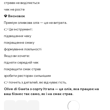
страва не виділяється
чек не росте
💎 Висновок
Преміум оливкова олія — це не витрата.
👉 Це інструмент:
підвищення чеку
покращення смаку
формування лояльності
Якщо ви хочете:
підняти середній чек
покращити смак страв
зробити ресторан сильнішим
👉 почніть з деталей, які відчуває гість.
Olive di Gaeta з сорту Itrana — це олія, яка працює на
ваш бізнес так само, як і на смак страв.