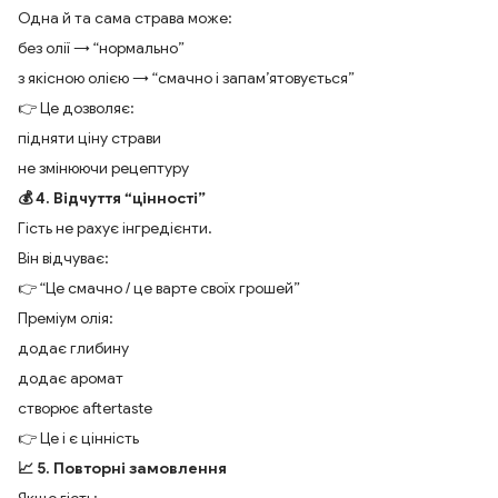
Одна й та сама страва може:
без олії → “нормально”
з якісною олією → “смачно і запам’ятовується”
👉 Це дозволяє:
підняти ціну страви
не змінюючи рецептуру
💰 4. Відчуття “цінності”
Гість не рахує інгредієнти.
Він відчуває:
👉 “Це смачно / це варте своїх грошей”
Преміум олія:
додає глибину
додає аромат
створює aftertaste
👉 Це і є цінність
📈 5. Повторні замовлення