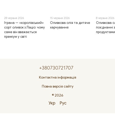
28 червня 2026
15 червня 2026
8 червня 2026
Ітрана — «королівський»
Оливкова олія та дитяче
Оливкова ол
сорт оливок з Лаціо: чому
харчування
поєднанні 
саме він вважається
продуктам
преміум у світі
+380730721707
Контактна інформація
Повна версія сайту
© 2026
Укр
Рус