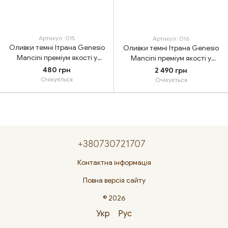
Артикул: 015
Артикул: 016
Оливки темні Ітрана Genesio
Оливки темні Ітрана Genesio
Mancini преміум якості у
Mancini преміум якості у
розсолі, 900 г
розсолі, 5 кг
480 грн
2 490 грн
Очікується
Очікується
+380730721707
Контактна інформація
Повна версія сайту
© 2026
Укр
Рус