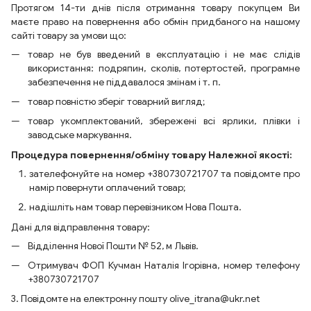
Протягом 14-ти днів після отримання товару покупцем Ви
маєте право на повернення або обмін придбаного на нашому
сайті товару за умови що:
товар не був введений в експлуатацію і не має слідів
використання: подряпин, сколів, потертостей, програмне
забезпечення не піддавалося змінам і т. п.
товар повністю зберіг товарний вигляд;
товар укомплектований, збережені всі ярлики, плівки і
заводське маркування.
Процедура повернення/обміну товару Належної якості:
зателефонуйте на номер +380730721707 та повідомте про
намір повернути оплачений товар;
надішліть нам товар перевізником Нова Пошта.
Дані для відправлення товару:
Відділення Нової Пошти № 52, м Львів.
Отримувач ФОП Кучман Наталія Ігорівна, номер телефону
+380730721707
3. Повідомте на електронну пошту olive_itrana@ukr.net