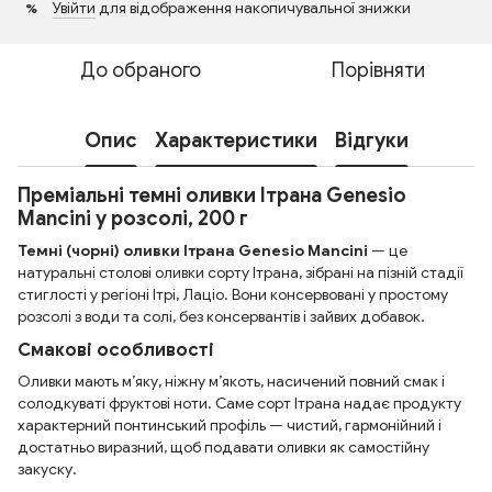
Увійти
для відображення накопичувальної знижки
%
До обраного
Порівняти
Опис
Характеристики
Відгуки
Преміальні темні оливки Ітрана Genesio
Mancini у розсолі, 200 г
Темні (чорні) оливки Ітрана Genesio Mancini
— це
натуральні столові оливки сорту Ітрана, зібрані на пізній стадії
стиглості у регіоні Ітрі, Лаціо. Вони консервовані у простому
розсолі з води та солі, без консервантів і зайвих добавок.
Смакові особливості
Оливки мають м’яку, ніжну м’якоть, насичений повний смак і
солодкуваті фруктові ноти. Саме сорт Ітрана надає продукту
характерний понтинський профіль — чистий, гармонійний і
достатньо виразний, щоб подавати оливки як самостійну
закуску.