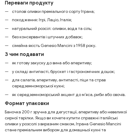
Переваги продукту
столові оливки преміального сорту Ітрана;
походження: Ітрі, Лаціо, Італія;
натуральний розсіл: оливки, вода та сіль;
без консервантів і штучних добавок;
сімейна якість Genesio Mancini з 1958 року.
З чим подавати
як готову закуску до вина або аперитиву;
у складі антипасті, брускет і гастрономічних дошок;
для салатів, аперитиву, антипасті, піци та страв
середземноморської кухні;
як середземноморський акцент до м’яса, риби або овочів.
Формат упаковки
Баночка 200 г зручна для дегустації, аперитиву або невеликої
сирної тарілки. Якщо ви хочете купити справжні італійські
оливки у розсолі з виразним смаком, Ітрана Genesio Mancini
стане преміальним вибором для домашньої кухні та