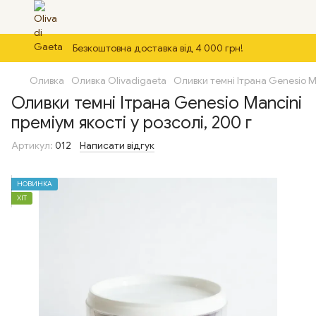
Безкоштовна доставка від 4 000 грн!
Оливка
Оливка Olivadigaeta
Оливки темні Ітрана Genesio Ma
Оливки темні Ітрана Genesio Mancini
преміум якості у розсолі, 200 г
Артикул:
012
Написати відгук
НОВИНКА
ХІТ