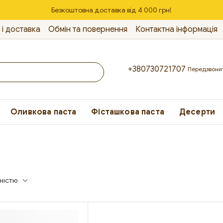
Безкоштовна доставка від 4 000 грн!
 і доставка
Обмін та повернення
Контактна інформація
+380730721707
Передзвони
Оливкова паста
Фісташкова паста
Десерти
ністю