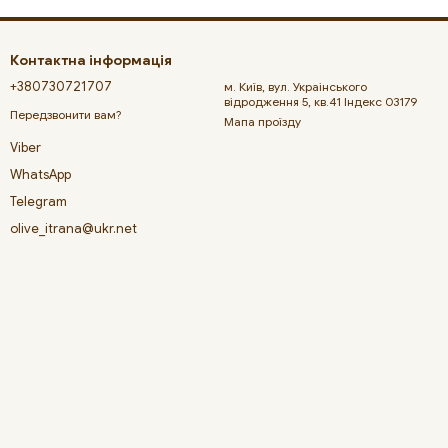
Контактна інформація
+380730721707
м. Київ, вул. Украінського
відродження 5, кв.41 Індекс 03179
Передзвонити вам?
Мапа проїзду
Viber
WhatsApp
Telegram
olive_itrana@ukr.net