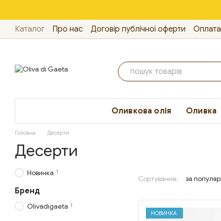
Перейти до основного контенту
Каталог
Про нас
Договір публічної оферти
Оплата
Відгуки про магазин
HoReCa
Оливкова олія
Оливка
Головна
Десерти
Десерти
1
Новинка
Сортування:
за популяр
Бренд
1
Olivadigaeta
НОВИНКА