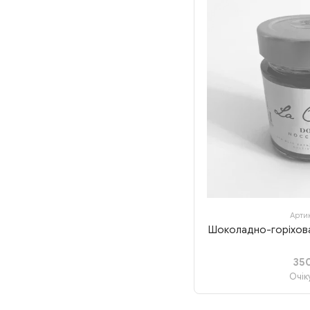
Артик
Шоколадно-горіхова 
35
Очік