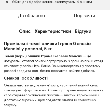
Увійти
для відображення накопичувальної знижки
%
До обраного
Порівняти
Опис
Характеристики
Відгуки
Преміальні темні оливки Ітрана Genesio
Mancini у розсолі, 5 кг
Темні (чорні) оливки Ітрана Genesio Mancini
— це
натуральні столові оливки сорту Ітрана, зібрані на пізній стадії
стиглості у регіоні Ітрі, Лаціо. Вони консервовані у простому
розсолі з води та солі, без консервантів і зайвих добавок.
Смакові особливості
Оливки мають м’яку, ніжну м’якоть, насичений повний смак і
солодкуваті фруктові ноти. Саме сорт Ітрана надає продукту
характерний понтинський профіль — чистий, гармонійний і
достатньо виразний, щоб подавати оливки як самостійну
закуску.