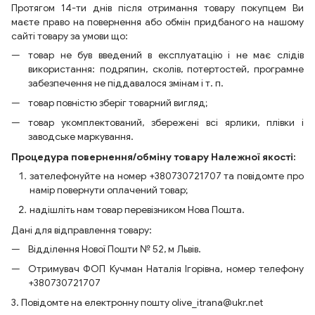
Протягом 14-ти днів після отримання товару покупцем Ви
маєте право на повернення або обмін придбаного на нашому
сайті товару за умови що:
товар не був введений в експлуатацію і не має слідів
використання: подряпин, сколів, потертостей, програмне
забезпечення не піддавалося змінам і т. п.
товар повністю зберіг товарний вигляд;
товар укомплектований, збережені всі ярлики, плівки і
заводське маркування.
Процедура повернення/обміну товару Належної якості:
зателефонуйте на номер +380730721707 та повідомте про
намір повернути оплачений товар;
надішліть нам товар перевізником Нова Пошта.
Дані для відправлення товару:
Відділення Нової Пошти № 52, м Львів.
Отримувач ФОП Кучман Наталія Ігорівна, номер телефону
+380730721707
3. Повідомте на електронну пошту olive_itrana@ukr.net