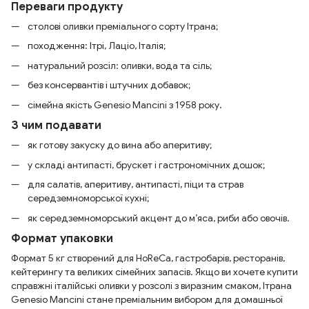
Переваги продукту
столові оливки преміального сорту Ітрана;
походження: Ітрі, Лаціо, Італія;
натуральний розсіл: оливки, вода та сіль;
без консервантів і штучних добавок;
сімейна якість Genesio Mancini з 1958 року.
З чим подавати
як готову закуску до вина або аперитиву;
у складі антипасті, брускет і гастрономічних дошок;
для салатів, аперитиву, антипасті, піци та страв
середземноморської кухні;
як середземноморський акцент до м’яса, риби або овочів.
Формат упаковки
Формат 5 кг створений для HoReCa, гастробарів, ресторанів,
кейтерингу та великих сімейних запасів. Якщо ви хочете купити
справжні італійські оливки у розсолі з виразним смаком, Ітрана
Genesio Mancini стане преміальним вибором для домашньої