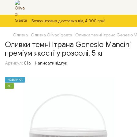
Безкоштовна доставка від 4 000 грн!
Оливка
Оливка Olivadigaeta
Оливки темні Ітрана Genesio Ma
Оливки темні Ітрана Genesio Mancini
преміум якості у розсолі, 5 кг
Артикул:
016
Написати відгук
НОВИНКА
ХІТ