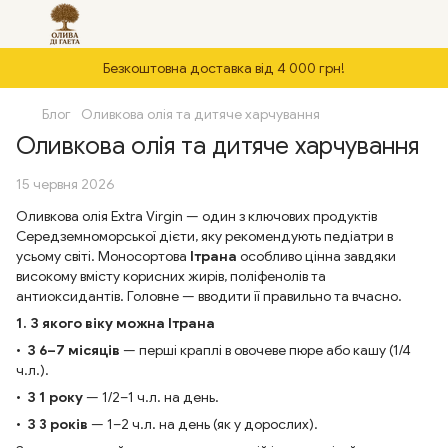
Безкоштовна доставка від 4 000 грн!
Блог
Оливкова олія та дитяче харчування
Оливкова олія та дитяче харчування
15 червня 2026
Оливкова олія Extra Virgin — один з ключових продуктів
Середземноморської дієти, яку рекомендують педіатри в
усьому світі. Моносортова
Ітрана
особливо цінна завдяки
високому вмісту корисних жирів, поліфенолів та
антиоксидантів. Головне — вводити її правильно та вчасно.
1. З якого віку можна Ітрана
•
З 6–7 місяців
— перші краплі в овочеве пюре або кашу (1/4
ч.л.).
•
З 1 року
— 1/2–1 ч.л. на день.
•
З 3 років
— 1–2 ч.л. на день (як у дорослих).