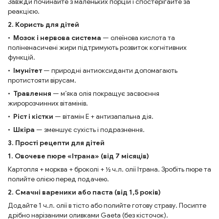
Завжди починайте з маленьких порцій і спостерігайте за
реакцією.
2. Користь для дітей
•
Мозок і нервова система
— олеїнова кислота та
поліненасичені жири підтримують розвиток когнітивних
функцій.
•
Імунітет
— природні антиоксиданти допомагають
протистояти вірусам.
•
Травлення
— м’яка олія покращує засвоєння
жиророзчинних вітамінів.
•
Ріст і кістки
— вітамін Е + антизапальна дія.
•
Шкіра
— зменшує сухість і подразнення.
3. Прості рецепти для дітей
1. Овочеве пюре «Ітрана» (від 7 місяців)
Картопля + морква + броколі + ½ ч.л. олії Ітрана. Зробіть пюре та
полийте олією перед подачею.
2. Смачні вареники або паста (від 1,5 років)
Додайте 1 ч.л. олії в тісто або полийте готову страву. Посипте
дрібно нарізаними оливками Gaeta (без кісточок).