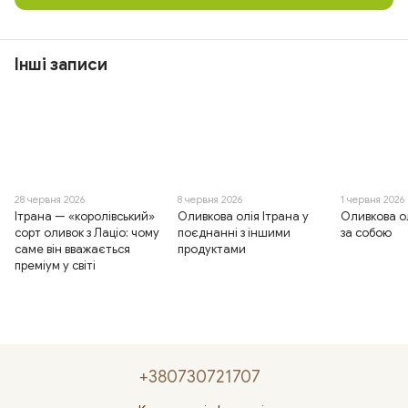
Інші записи
28 червня 2026
8 червня 2026
1 червня 2026
Ітрана — «королівський»
Оливкова олія Ітрана у
Оливкова о
сорт оливок з Лаціо: чому
поєднанні з іншими
за собою
саме він вважається
продуктами
преміум у світі
+380730721707