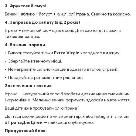
3. Фруктовий смузі
Банан + яблуко + йогурт + ½ ч.л. олії Ітрана. Смачно та корисно.
4. Заправка до салату (від 2 років)
Ітрана + лимонний сік + щіпка солі. Діти охоче їдять овочі з
такою заправкою.
4. Важливі поради
• Використовуйте тільки
Extra Virgin
холодного віджиму.
• Зберігайте в темному місці.
• Не нагрівайте сильно (краще додавати в готові страви).
• Поєднуйте з різноманітним раціоном.
Заключення + заклик
Ітрана — натуральний спосіб зробити дитяче меню смачнішим
і кориснішим. Маленькі звички формують здоров’я на все життя.
Ваші діти вже пробували олію Ітрана?
Діліться своїми рецептами в коментарях або Instagram з тегом
#ІтранаДляДітей
— найкращі опублікуємо!
Продуктовий блок: