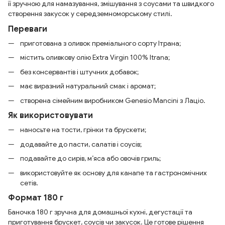
її зручною для намазування, змішування з соусами та швидкого
створення закусок у середземноморському стилі.
Переваги
приготована з оливок преміального сорту Ітрана;
містить оливкову олію Extra Virgin 100% Itrana;
без консервантів і штучних добавок;
має виразний натуральний смак і аромат;
створена сімейним виробником Genesio Mancini з Лаціо.
Як використовувати
наносьте на тости, грінки та брускети;
додавайте до пасти, салатів і соусів;
подавайте до сирів, м’яса або овочів гриль;
використовуйте як основу для канапе та гастрономічних
сетів.
Формат 180 г
Баночка 180 г зручна для домашньої кухні, дегустації та
приготування брускет, соусів чи закусок. Це готове рішення