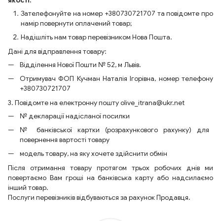
якості:
Зателефонуйте на номер +380730721707 та повідомте про
намір повернути оплачений товар;
Надішліть нам товар перевізником Нова Пошта.
Дані для відправлення товару:
Відділення Нової Пошти № 52, м Львів.
Отримувач ФОП Кучман Наталія Ігорівна, номер телефону
+380730721707
3. Повідомте на електронну пошту olive_itrana@ukr.net
№ декларації надісланої посилки
№ банківської картки (розрахункового рахунку) для
повернення вартості товару
модель товару, на яку хочете здійснити обмін
Після отримання товару протягом трьох робочих днів ми
повертаємо Вам гроші на банківська карту або надсилаємо
інший товар.
Послуги перевізників відбуваються за рахунок Продавця.