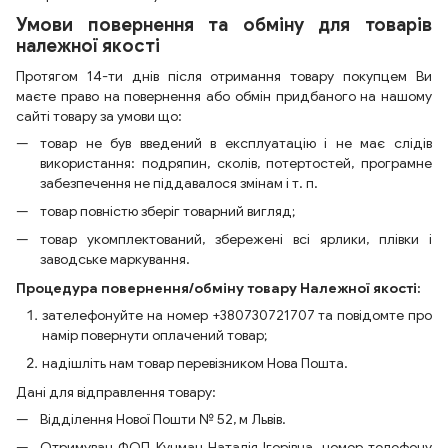
Умови повернення та обміну для товарів
належної якості
Протягом 14-ти днів після отримання товару покупцем Ви
маєте право на повернення або обмін придбаного на нашому
сайті товару за умови що:
товар не був введений в експлуатацію і не має слідів
використання: подряпин, сколів, потертостей, програмне
забезпечення не піддавалося змінам і т. п.
товар повністю зберіг товарний вигляд;
товар укомплектований, збережені всі ярлики, плівки і
заводське маркування.
Процедура повернення/обміну товару Належної якості:
зателефонуйте на номер +380730721707 та повідомте про
намір повернути оплачений товар;
надішліть нам товар перевізником Нова Пошта.
Дані для відправлення товару:
Відділення Нової Пошти № 52, м Львів.
Отримувач ФОП Кучман Наталія Ігорівна, номер телефону