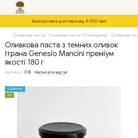
Безкоштовна доставка від 4 000 грн!
Оливкова паста
Оливкова паста Olivadigaeta
Оливкова паст
Оливкова паста з темних оливок
Ітрана Genesio Mancini преміум
якості 180 г
Артикул:
018
Написати відгук
НОВИНКА
ХІТ