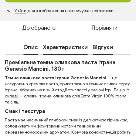
Увійти
для відображення накопичувальної знижки
%
До обраного
Порівняти
Опис
Характеристики
Відгуки
Преміальна темна оливкова паста Ітрана
Genesio Mancini, 180 г
Темна оливкова паста Ітрана Genesio Mancini
— це
натуральна кремова паста, приготована з темних оливок сорту
Ітрана, зібраних на пізній стадії стиглості у регіоні Ітрі, Лаціо. У
складі — оливки Ітрана, оливкова олія Extra Virgin 100% Itrana
та сіль.
Смак і текстура
Паста має насичений глибокий смак із делікатною гірчинкою,
солодкуватими фруктовими нотами та виразним
середземноморським ароматом. Кремова консистенція робить