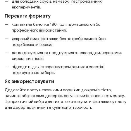
для солодких соусів, намазок і гастрономічних
експериментів.
Переваги формату
компактна баночка 180 г для домашнього або
професійного використання;
яскравий смак фісташки без потреби самостійно
подрібнювати горіхи;
легко дозується та поєднується з шоколадом, вершками,
сиром і випічкою;
підходить для створення преміальних десертів і
подарункових наборів.
Як використовувати
Додавайте пасту невеликими порціями до кремів, тіста,
начинок або готових десертів, регулюючи інтенсивність смаку.
Це практичний вибір для тих, хто хоче купити фісташкову пасту
для десертів, випічки та кулінарної творчості.