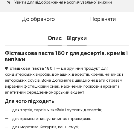
Увійти
для відображення накопичувальної знижки
%
До обраного
Порівняти
Опис
Відгуки
Фісташкова паста 180 г для десертів, кремів і
випічки
Фісташкова паста 180 г
— це зручний продукт для
кондитерських виробів, домашніх десертів, кремів, начинок і
авторських соусів. Вона допомагає швидко надати стравам
виразний фісташковий смак, насичений горіховий аромат і
апетитний середземноморський акцент.
Для чого підходить
для тортів, тартів, чізкейків і мусових десертів;
для кремів, ганашу, начинок і прошарків;
для морозива, йогуртів, каш і смузі;