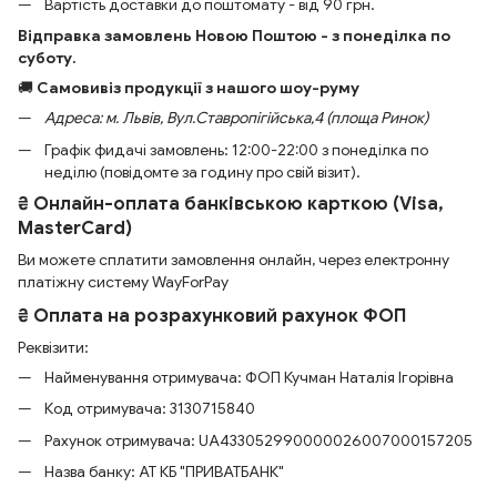
Вартість доставки до поштомату - від 90 грн.
Відправка замовлень Новою Поштою - з понеділка по
суботу.
🚚
Самовивіз продукції з нашого шоу-руму
Адреса: м. Львів, Вул.Ставропігійська,4 (площа Ринок)
Графік фидачі замовлень: 12:00-22:00 з понеділка по
неділю (повідомте за годину про свій візит).
₴ Онлайн-оплата банківською карткою (Visa,
MasterCard)
Ви можете сплатити замовлення онлайн, через електронну
платіжну систему WayForPay
₴ Оплата на розрахунковий рахунок ФОП
Реквізити:
Найменування отримувача: ФОП Кучман Наталія Ігорівна
Код отримувача: 3130715840
Рахунок отримувача: UA433052990000026007000157205
Назва банку: АТ КБ "ПРИВАТБАНК"