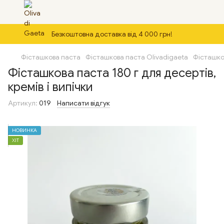
Безкоштовна доставка від 4 000 грн!
Фісташкова паста
Фісташкова паста Olivadigaeta
Фісташков
Фісташкова паста 180 г для десертів,
кремів і випічки
Артикул:
019
Написати відгук
НОВИНКА
ХІТ