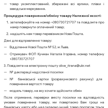
товар укомплектований, збережені всі ярлики, плівки і
заводське маркування.
Процедура повернення/обміну товару Належної якості:
зателефонуйте на номер +380730721707 та повідомте про
намір повернути оплачений товар;
надішліть нам товар перевізником Нова Пошта.
Дані для відправлення товару:
Відділення Нової Пошти № 52, м Львів.
Отримувач ФОП Кучман Наталія Ігорівна, номер телефону
+380730721707
3. Повідомте на електронну пошту olive_itrana@ukr.net
№ декларації надісланої посилки
№ банківської картки (розрахункового рахунку) для
повернення вартості товару
модель товару, на яку хочете здійснити обмін
Після отримання, перевірки вмісту посилки на відповідність
умовам повернення товару, ми повертаємо Вам гроші на
банківську карту або надсилаємо інший товар протягом трьох